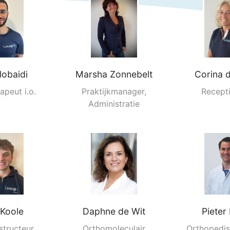
lobaidi
Marsha Zonnebelt
Corina d
apeut i.o.
Praktijkmanager,
Recepti
Administratie
Koole
Daphne de Wit
Pieter 
structeur,
Orthomoleculair
Orthopedis