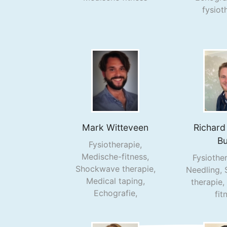
fysiot
Mark
Witteveen
Richard
B
Fysiotherapie,
Medische-fitness,
Fysiothe
Shockwave therapie,
Needling,
Medical taping,
therapie
Echografie,
fit