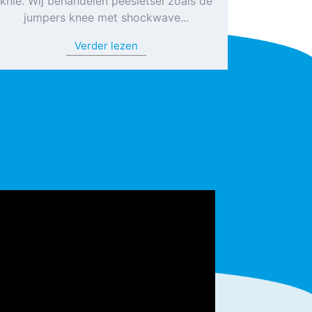
knie. Wij behandelen peesletsel zoals de
jumpers knee met shockwave...
Verder lezen