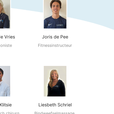
e Vries
Joris de Pee
oniste
Fitnessinstructeur
Klitsie
Liesbeth Schriel
ch chirurg
Bindweefselmassage,