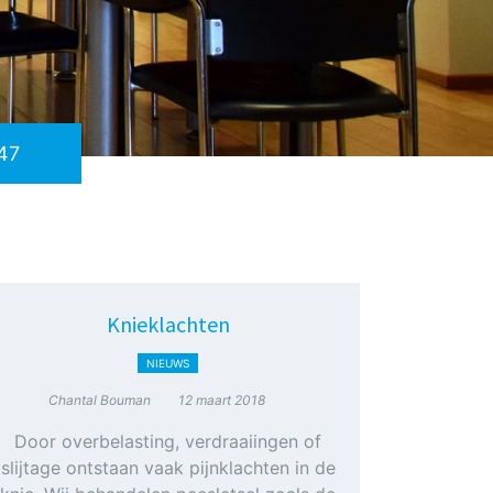
847
Knieklachten
NIEUWS
Chantal Bouman
12 maart 2018
Door overbelasting, verdraaiingen of
slijtage ontstaan vaak pijnklachten in de