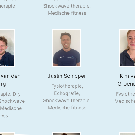
herapie
Shockwave therapie,
Medische fitness
van den
Justin Schipper
Kim v
urg
Groen
Fysiotherapie,
Echografie,
rapie, Dry
Fysiothe
Shockwave therapie,
 Shockwave
Medische
Medische fitness
, Medische
ness