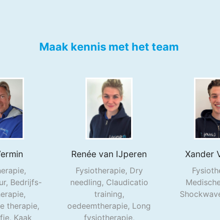
Maak kennis met het team
ermin
Renée
van IJperen
Xander 
herapie,
Fysiotherapie, Dry
Fysioth
r, Bedrijfs-
needling, Claudicatio
Medische 
herapie,
training,
Shockwave
 therapie,
oedeemtherapie, Long
fie, Kaak
fysiotherapie,