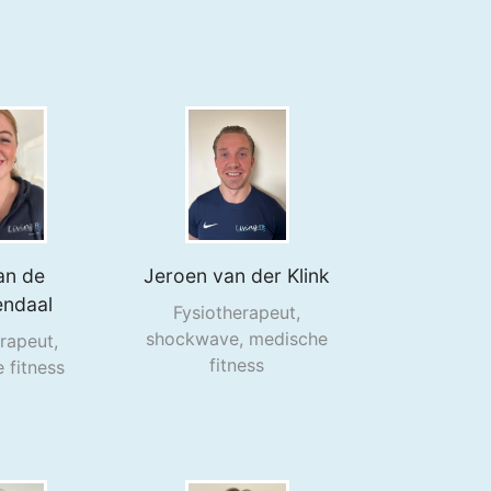
an de
Jeroen
van der Klink
endaal
Fysiotherapeut,
shockwave, medische
rapeut,
fitness
 fitness