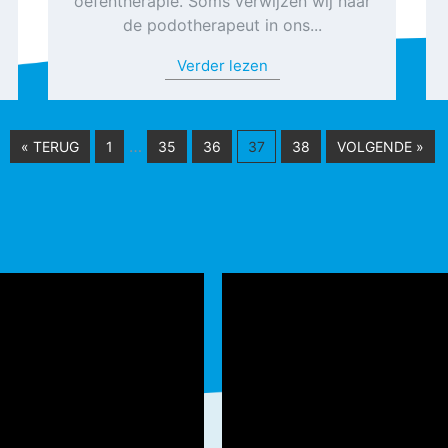
oefentherapie. Soms verwijzen wij naar
de podotherapeut in ons...
Verder lezen
…
« TERUG
1
35
36
37
38
VOLGENDE »