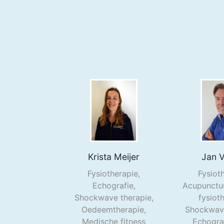
Krista
Meijer
Jan
V
Fysiotherapie,
Fysiot
Echografie,
Acupunctuu
Shockwave therapie,
fysiot
Oedeemtherapie,
Shockwave
Medische fitness
Echogra