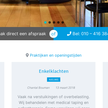
k direct een afspraak
Bel: 010 – 416 3
of
Praktijken en openingstijden
Enkelklachten
NIEUWS
Chantal Bouman
13 maart 2018
Vaak na verstuikingen of overbelasting.
Wij behandelen met medical taping en