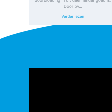
doorbloeding in dit deel minder goed is.
Door bv...
Verder lezen