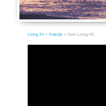
Living Fit
>
Praktijk
>
Over Living-Fit