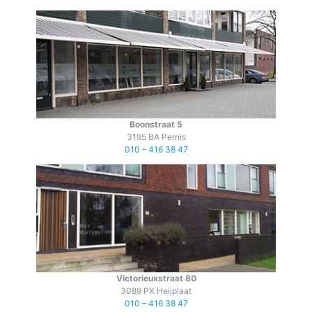
Boonstraat 5
3195 BA Pernis
010 – 416 38 47
Victorieuxstraat 80
3089 PX Heijplaat
010 – 416 38 47