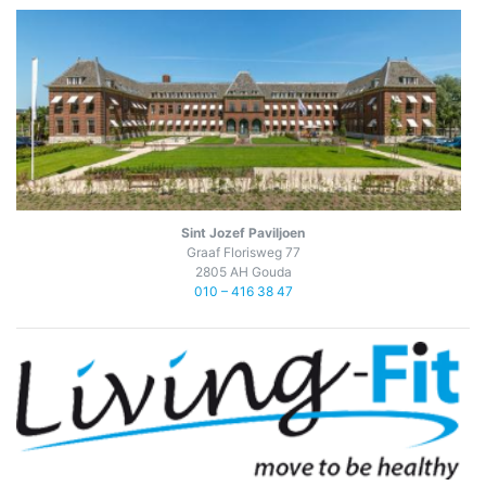
Sint Jozef Paviljoen
Graaf Florisweg 77
2805 AH Gouda
010 – 416 38 47