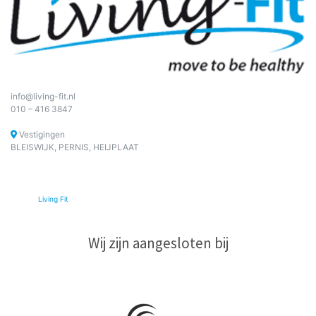
info@living-fit.nl
010 – 416 3847
Vestigingen
BLEISWIJK, PERNIS, HEIJPLAAT
© 2026
Living Fit
|
Wij zijn aangesloten bij