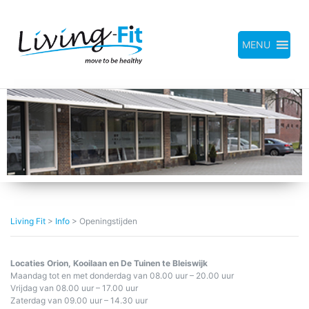
Meteen
naar
de
inhoud
MENU
Living Fit
>
Info
>
Openingstijden
Locaties Orion, Kooilaan en De Tuinen te Bleiswijk
Maandag tot en met donderdag van 08.00 uur – 20.00 uur
Vrijdag van 08.00 uur – 17.00 uur
Zaterdag van 09.00 uur – 14.30 uur