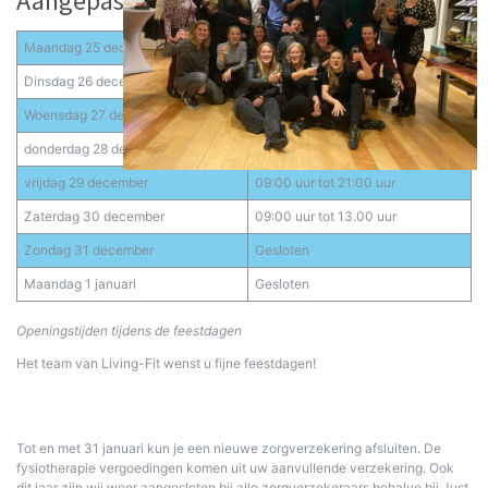
Aangepaste openingstijden
Maandag 25 december
Gesloten
Dinsdag 26 december
Gesloten
Woensdag 27 december
09:30 uur tot 21:00 uur
donderdag 28 december
08:00 uur tot 21:00 uur
vrijdag 29 december
09:00 uur tot 21:00 uur
Zaterdag 30 december
09:00 uur tot 13.00 uur
Zondag 31 december
Gesloten
Maandag 1 januari
Gesloten
Openingstijden tijdens de feestdagen
Het team van Living-Fit wenst u fijne feestdagen!
Tot en met 31 januari kun je een nieuwe zorgverzekering afsluiten. De
fysiotherapie vergoedingen komen uit uw aanvullende verzekering. Ook
dit jaar zijn wij weer aangesloten bij alle zorgverzekeraars behalve bij Just.