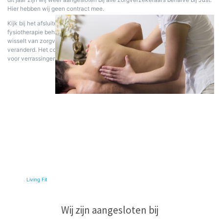
Hier hebben wij geen contract mee.
Kijk bij het afsluiten van uw nieuwe zorgverzekering naar het aantal
fysiotherapie behandelingen in het pakket. Het kan ook zijn dat als u niet
wisselt van zorgverzekering en pakket het aantal behandelingen wel
veranderd. Het controleren van uw zorgverzekering zorgt ervoor dat u niet
voor verrassingen komt te staan.
© 2026
Living Fit
|
Wij zijn aangesloten bij