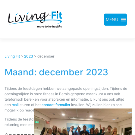
Meteen
naar
de
inhoud
MENU
Living Fit
>
2023
>
december
Maand:
december 2023
Tijdens de feestdagen hebben we aangepaste openingstijden. Tijdens de
openingstijden is onze fitness in Pernis geopend maar kunt u ons ook
telefonisch bereiken voor afspraken en informatie. U kunt ons ook altijd
een
mail
sturen of het
contact formulier
invullen. Wij zullen hier zo snel
mogelijk op reageren.
Tijdens de feestdagen werken er minder fysiotherapeuten, houdt hier
rekening mee met het maken van uw afspraak.