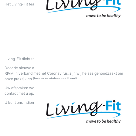
Het Living-Fit team.
Living-Fit dicht tot 6 april
Door de nieuwe maatregelen van het kabinet en de richtlijnen van het
RIVM in verband met het Coronavirus, zijn wij helaas genoodzaakt om
onze praktijk en fitness te sluiten tot 6 april.
Uw afspraken worden afgezegd door onze fysiotherapeuten. Wij nemen
contact met u op.
U kunt ons indien nodig bereiken via 0654626704