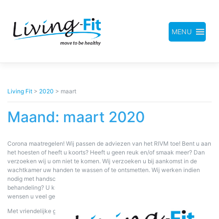
Meteen
naar
de
inhoud
MENU
Living Fit
>
2020
>
maart
Maand:
maart 2020
Corona maatregelen! Wij passen de adviezen van het RIVM toe! Bent u aan
het hoesten of heeft u koorts? Heeft u geen reuk en/of smaak meer? Dan
verzoeken wij u om niet te komen. Wij verzoeken u bij aankomst in de
wachtkamer uw handen te wassen of te ontsmetten. Wij werken indien
nodig met handschoenen en mondkapjes. Heeft u vragen m.b.t. uw
behandeling? U kunt ons bellen: 010-4163847 of 06-54626704! Wij
wensen u veel gezondheid.
Met vriendelijke groet,