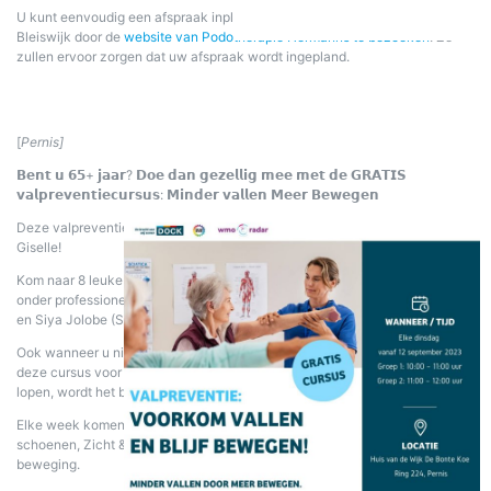
U kunt eenvoudig een afspraak inplannen bij Podotherapie Hermanns in
Bleiswijk door de
website van Podotherapie Hermanns te bezoeken
. Ze
zullen ervoor zorgen dat uw afspraak wordt ingepland.
[
Pernis]
𝗕𝗲𝗻𝘁 𝘂 𝟲𝟱+ 𝗷𝗮𝗮𝗿? 𝗗𝗼𝗲 𝗱𝗮𝗻 𝗴𝗲𝘇𝗲𝗹𝗹𝗶𝗴 𝗺𝗲𝗲 𝗺𝗲𝘁 𝗱𝗲 𝗚𝗥𝗔𝗧𝗜𝗦
𝘃𝗮𝗹𝗽𝗿𝗲𝘃𝗲𝗻𝘁𝗶𝗲𝗰𝘂𝗿𝘀𝘂𝘀: 𝗠𝗶𝗻𝗱𝗲𝗿 𝘃𝗮𝗹𝗹𝗲𝗻 𝗠𝗲𝗲𝗿 𝗕𝗲𝘄𝗲𝗴𝗲𝗻
Deze valpreventiecursus wordt o.a. gegeven door onze fysiotherapeut
Giselle!
Kom naar 8 leuke en zinvolle bijeenkomsten en een herhalingsles. Dit alles
onder professionele begeleiding van Giselle van der Tuin (fysiotherapeut)
en Siya Jolobe (Stichting DOCK).
Ook wanneer u niet van sport houdt en nooit aan sport heeft gedaan, is
deze cursus voor u geschikt. Voor ouderen die met een stok of rollator
lopen, wordt het bewegen aangepast.
Elke week komen er verschillende thema’s aanbod zoals: Voeten &
schoenen, Zicht & gehoor, Veiligheid in huis, Hulpmiddelen, Voeding &
beweging.