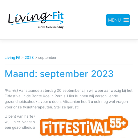
Meteen
naar
de
inhoud
MENU
Living Fit
>
2023
>
september
Maand:
september 2023
[Pernis]
Aanstaande zaterdag 30 september zijn wij weer aanwezig bij het
Fitfestival in de Bonte Koe in Pernis. Hier kunnen wij verschillende
gezondheidschecks voor u doen. Misschien heeft u ook nog wel vragen
voor onze fysiotherapeuten. Stel ze gerust!
U bent van harte welkom tussen 12.00 uur en 16:00 uur. Graag ontmoeten
wij u hier. Naast onze gezondheidschecks is er ook een (gratis) lunch en
een gezondheidsmarkt.