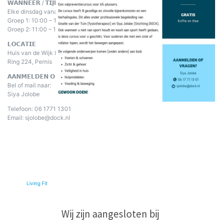
𝗪𝗔𝗡𝗡𝗘𝗘𝗥 / 𝗧𝗜𝗝𝗗?
Elke dinsdag vanaf 12 september 2023
Groep 1: 10:00 – 11:00 uur
Groep 2: 11:00 – 12:00 uur (bijna vol!)
𝗟𝗢𝗖𝗔𝗧𝗜𝗘
Huis van de Wijk De Bonte Koe
Ring 224, Pernis
𝗔𝗔𝗡𝗠𝗘𝗟𝗗𝗘𝗡 𝗢𝗙 𝗩𝗥𝗔𝗚𝗘𝗡?
Bel of mail naar:
Siya Jolobe
Telefoon: 06 1771 1301
Email: sjolobe@dock.nl
© 2026
Living Fit
|
Wij zijn aangesloten bij