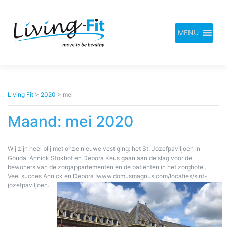
Meteen
naar
de
inhoud
MENU
Living Fit
>
2020
>
mei
Maand:
mei 2020
Wij zijn heel blij met onze nieuwe vestiging: het St. Jozefpaviljoen in
Gouda. Annick Stokhof en Debora Keus gaan aan de slag voor de
bewoners van de zorgappartementen en de patiënten in het zorghotel.
Veel succes Annick en Debora !www.domusmagnus.com/locaties/sint-
jozefpaviljoen.