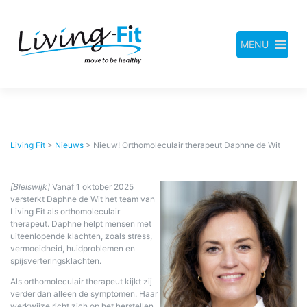
Meteen
naar
de
inhoud
MENU
Living Fit
>
Nieuws
>
Nieuw! Orthomoleculair therapeut Daphne de Wit
[Bleiswijk]
Vanaf 1 oktober 2025
versterkt Daphne de Wit het team van
Living Fit als orthomoleculair
therapeut. Daphne helpt mensen met
uiteenlopende klachten, zoals stress,
vermoeidheid, huidproblemen en
spijsverteringsklachten.
Als orthomoleculair therapeut kijkt zij
verder dan alleen de symptomen. Haar
werkwijze richt zich op het herstellen