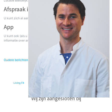
Locatie Bleiswijk: maandag 18 november
Afspraak inplannen
U kunt zich al aanmelden voor het spreekuur via
deze link
.
App
U kunt ook (als u Iphone gebruiker bent) de app downloaden met tips en
informatie over artrose. Dat kan via
deze link.
Berichten
Oudere berichten
navigatie
© 2026
Living Fit
|
Wij zijn aangesloten bij