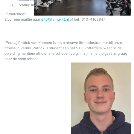
Ervaring in/met fitness is een pré
Enthousiast?
stuur een mailtje naar
info@living-fit.nl
of bel : 010-4163847
[Pernis]
Patrick van Kampen is onze nieuwe fitnessinstructeur bij onze
fitness in Pernis. Patrick is student aan het STC Rotterdam, waar hij de
opleiding maritiem officier alle schepen volg. In zijn vrije tijd gaat hij graag
naar de sportschool.