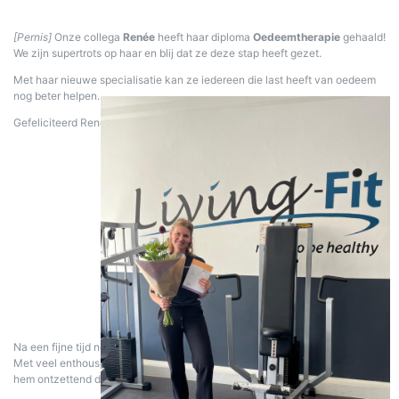
[Pernis]
Onze collega
Renée
heeft haar diploma
Oedeemtherapie
gehaald!
We zijn supertrots op haar en blij dat ze deze stap heeft gezet.
Met haar nieuwe specialisatie kan ze iedereen die last heeft van oedeem
nog beter helpen.
Gefeliciteerd Renée!
Na een fijne tijd nemen wij afscheid van onze collega Djeddy.
Met veel enthousiasme en inzet heeft hij bij ons gewerkt, en daar zijn wij
hem ontzettend dankbaar voor.