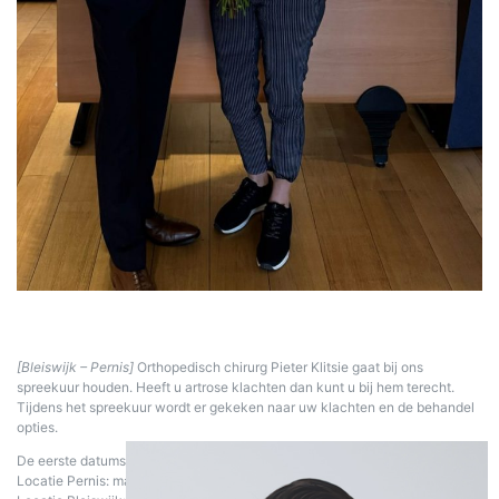
[Bleiswijk – Pernis]
Orthopedisch chirurg Pieter Klitsie gaat bij ons
spreekuur houden. Heeft u artrose klachten dan kunt u bij hem terecht.
Tijdens het spreekuur wordt er gekeken naar uw klachten en de behandel
opties.
De eerste datums zijn:
Locatie Pernis: maandag 28 oktober