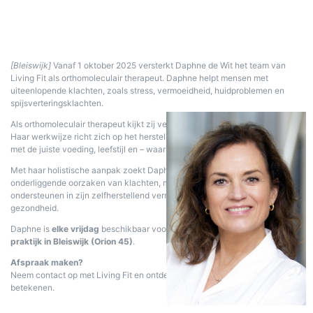
[Bleiswijk]
Vanaf 1 oktober 2025 versterkt Daphne de Wit het team van
Living Fit als orthomoleculair therapeut. Daphne helpt mensen met
uiteenlopende klachten, zoals stress, vermoeidheid, huidproblemen en
spijsverteringsklachten.
Als orthomoleculair therapeut kijkt zij verder dan alleen de symptomen.
Haar werkwijze richt zich op het herstellen van de balans in het lichaam
met de juiste voeding, leefstijl en – waar nodig – natuurlijke supplementen.
Met haar holistische aanpak zoekt Daphne samen met cliënten naar de
onderliggende oorzaken van klachten, met als doel het lichaam te
ondersteunen in zijn zelfherstellend vermogen en te werken aan duurzame
gezondheid.
Daphne is
elke vrijdag
beschikbaar voor consulten in de
Living Fit-
praktijk in Bleiswijk (Orion 45)
.
Afspraak maken?
Neem contact op met Living Fit en ontdek wat Daphne voor jou kan
betekenen.