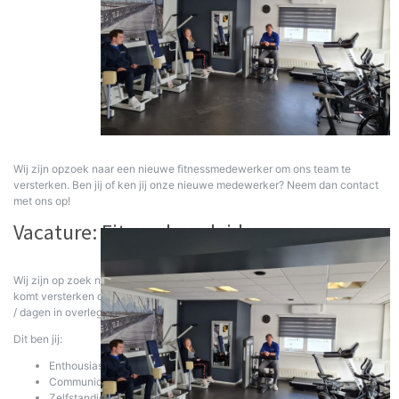
Wij zijn opzoek naar een nieuwe fitnessmedewerker om ons team te
versterken. Ben jij of ken jij onze nieuwe medewerker? Neem dan contact
met ons op!
Vacature: Fitnessbegeleider
Wij zijn op zoek naar een medewerker(ster) in onze fitness die ons team
komt versterken op doordeweekse avonden en in het weekend. Werktijden
/ dagen in overleg
Dit ben jij:
Enthousiast
Communicatief
Zelfstandig