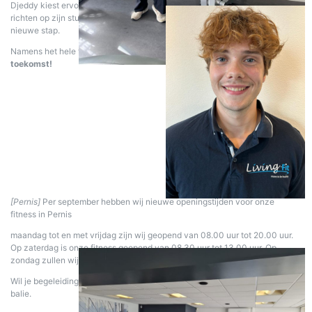
Djeddy kiest ervoor om zich verder te ontwikkelen en gaat zich volledig
richten op zijn studie. Wij wensen hem heel veel succes en plezier bij deze
nieuwe stap.
Namens het hele team:
bedankt Djeddy, en veel succes voor de
toekomst!
[Pernis]
Per september hebben wij nieuwe openingstijden voor onze
fitness in Pernis
maandag tot en met vrijdag zijn wij geopend van 08.00 uur tot 20.00 uur.
Op zaterdag is onze fitness geopend van 08.30 uur tot 13.00 uur. Op
zondag zullen wij vanaf 31 augustus gesloten zijn.
Wil je begeleiding of een intake? Maak daarvoor een afspraak bij onze
balie.