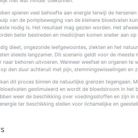
elijk met wat minder toekunnen.
ebben spieren veel behoefte aan energie terwijl de hersenen 
ehulp van de pompbeweging van de kleinere bloedvaten kun
te nodig is. Het resultaat mag gezien worden. Het afweers
 worden beter bestreden en medicijnen komen sneller aan o
zijdig dieet, ongezonde leefgewoontes, ziekten en het natu
en steeds langzamer. Dit scenario geldt voor de meeste me
 naar behoren uitvoeren. Wanneer weefsel en organen te we
s op den duur achteruit met pijn, stemmingswisselingen en z
 kan dit proces binnen de natuurlijke grenzen tegengaan. 
bloedvaten gestimuleerd en wordt de bloedstroom in het 
bben weer de beschikking over voedingsstoffen en zijn in st
energie ter beschikking stellen voor lichamelijke en geestel
rs