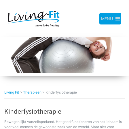
Meteen
naar
de
inhoud
MENU
Living Fit
>
Therapieën
>
Kinderfysiotherapie
Kinderfysiotherapie
Bewegen lijkt vanzelfsprekend. Het goed functioneren van het lichaam is
voor veel mensen de gewoonste zaak van de wereld. Maar niet voor