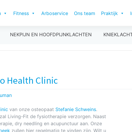
n
Fitness
Arboservice
Ons team
Praktijk
NEKPIJN EN HOOFDPIJNKLACHTEN
KNIEKLACH
 Health Clinic
ouman
inic
van onze osteopaat
Stefanie Schweins
.
zal Living-Fit de fysiotherapie verzorgen. Naast
rapie, dry needling en acupunctuur aan. Onze
beek
zullen hier regelmatig te vinden zijn. Wilt u