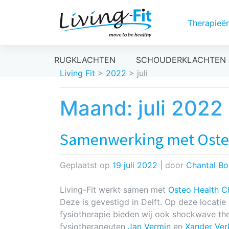
Therapieë
Meteen
RUGKLACHTEN
SCHOUDERKLACHTEN
naar
Living Fit
>
2022
>
juli
de
inhoud
Maand:
juli 2022
Samenwerking met Osteo
Geplaatst op
19 juli 2022
|
door
Chantal B
Living-Fit werkt samen met
Osteo Health Cl
Deze is gevestigd in Delft. Op deze locatie 
fysiotherapie bieden wij ook shockwave the
fysiotherapeuten
Jan Vermin
en
Xander Ver