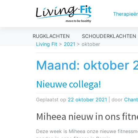
Therapieë
Meteen
RUGKLACHTEN
SCHOUDERKLACHTEN
naar
Living Fit
>
2021
>
oktober
de
inhoud
Maand:
oktober 
Nieuwe collega!
Geplaatst op
22 oktober 2021
|
door
Chant
Miheea nieuw in ons fitn
Deze week is Miheea onze nieuwe fitnessm