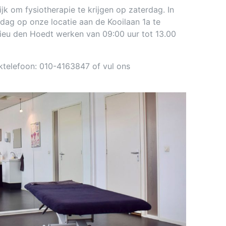
ijk om fysiotherapie te krijgen op zaterdag. In
rdag op onze locatie aan de Kooilaan 1a te
thieu den Hoedt werken van 09:00 uur tot 13.00
ktelefoon: 010-4163847 of vul ons