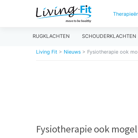
Therapieë
Meteen
RUGKLACHTEN
SCHOUDERKLACHTEN
naar
de
Living Fit
>
Nieuws
>
Fysiotherapie ook mo
inhoud
Fysiotherapie ook mogel