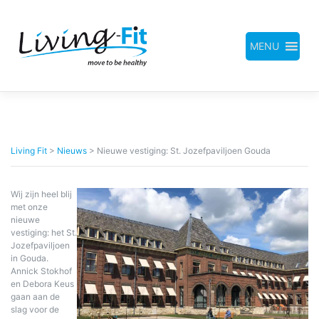
Meteen
naar
de
inhoud
MENU
Living Fit
>
Nieuws
>
Nieuwe vestiging: St. Jozefpaviljoen Gouda
Wij zijn heel blij
met onze
nieuwe
vestiging: het St.
Jozefpaviljoen
in Gouda.
Annick Stokhof
en Debora Keus
gaan aan de
slag voor de