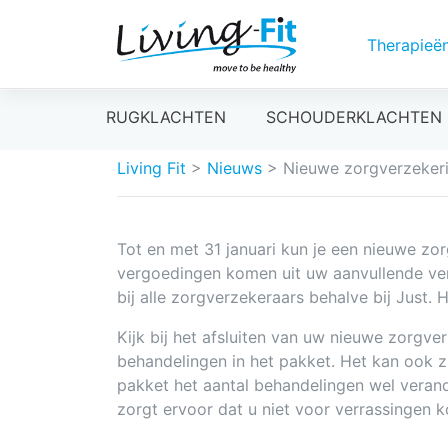
Therapieë
Meteen
RUGKLACHTEN
SCHOUDERKLACHTEN
naar
de
Living Fit
>
Nieuws
>
Nieuwe zorgverzeker
inhoud
Tot en met 31 januari kun je een nieuwe zor
vergoedingen komen uit uw aanvullende verz
bij alle zorgverzekeraars behalve bij Just.
Kijk bij het afsluiten van uw nieuwe zorgve
behandelingen in het pakket. Het kan ook zi
pakket het aantal behandelingen wel veran
zorgt ervoor dat u niet voor verrassingen k