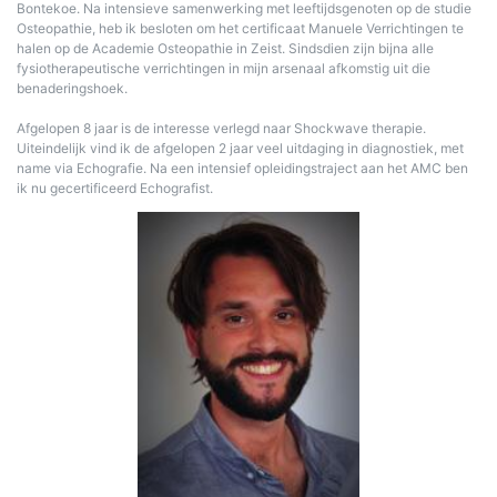
Bontekoe. Na intensieve samenwerking met leeftijdsgenoten op de studie
Osteopathie, heb ik besloten om het certificaat Manuele Verrichtingen te
halen op de Academie Osteopathie in Zeist. Sindsdien zijn bijna alle
fysiotherapeutische verrichtingen in mijn arsenaal afkomstig uit die
benaderingshoek.
Afgelopen 8 jaar is de interesse verlegd naar Shockwave therapie.
Uiteindelijk vind ik de afgelopen 2 jaar veel uitdaging in diagnostiek, met
name via Echografie. Na een intensief opleidingstraject aan het AMC ben
ik nu gecertificeerd Echografist.