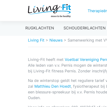
Therapieë
Meteen
RUGKLACHTEN
SCHOUDERKLACHTEN
naar
de
Living Fit
>
Nieuws
>
Samenwerking met VV
inhoud
Living-Fit heeft met
Voetbal Vereniging Per
Alle leden van v.v. Pernis mogen de winter
bij Living-Fit fitness Pernis. Zonder inschrijf
Na de winterstop geldt het reguliere tarief
zal
Matthieu Den Hoedt
, fysiotherapeut bij
een blessure-spreekuur bij v.v. Pernis ho
Ouden.