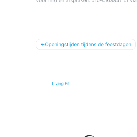
Voor info en afspraken: 010-4163847 of vi
Bericht
Openingstijden tijdens de feestdagen
navigatie
© 2026
Living Fit
|