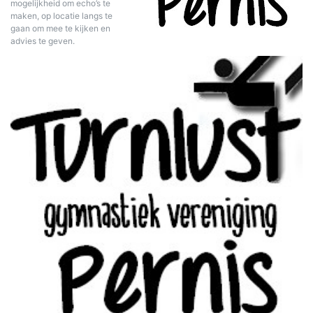
mogelijkheid om echo’s te
maken, op locatie langs te
gaan om mee te kijken en
advies te geven.