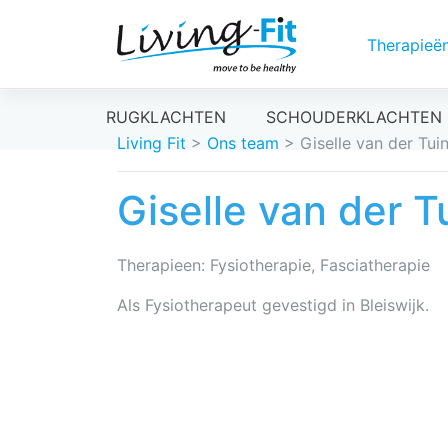
Therapieë
Meteen
RUGKLACHTEN
SCHOUDERKLACHTEN
naar
Living Fit
>
Ons team
>
Giselle van der Tui
de
inhoud
Giselle van der T
Therapieen: Fysiotherapie, Fasciatherapie
Als Fysiotherapeut gevestigd in Bleiswijk.