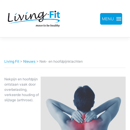
Meteen
naar
de
inhoud
MENU
Living Fit
>
Nieuws
>
Nek- en hoofdpijnklachten
Nekpijn en hoofdpijn
ontstaan vaak door
overbelasting,
verkeerde houding of
slijtage (arthrose).