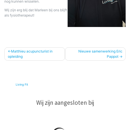
nog kunnen wisselen.
Wij zijn erg blij dat Marleen bij ons blijft
als fysiotherapeut!
Bericht
Matthieu acupuncturist in
Nieuwe samenwerking Eric
opleiding
Pappot
navigatie
© 2026
Living Fit
|
Wij zijn aangesloten bij