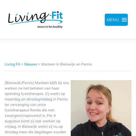
Meteen
naar
de
inhoud
MENU
Living Fit
>
Nieuws
>
Marleen in Bleiswijk en Pernis
[Bleiswijk/Pernis]
Marleen blijft bij ons
werken na het behalen van haar
opleiding fysiotherapie. Zij werkt op
maandag en dinsdagmiddag in Pernis
ter vervanging van onze
fysiotherapeut Renée die met
zwangerschapsverlof is. Per 4
augustus komt zij ook werken op
vrijdag. In Bleiswijk werkt zij nu op
dinsdag maar die dag/dagen zouden