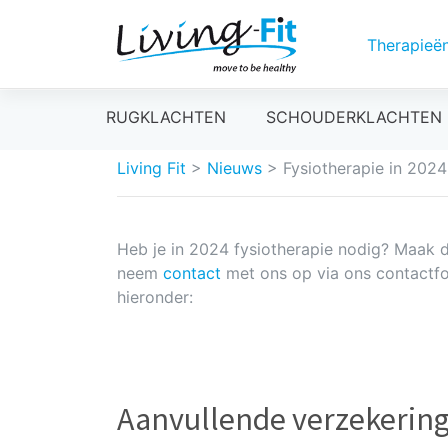
Therapieë
Meteen
RUGKLACHTEN
SCHOUDERKLACHTEN
naar
de
Living Fit
>
Nieuws
>
Fysiotherapie in 2024
inhoud
Heb je in 2024 fysiotherapie nodig? Maak d
neem
contact
met ons op via ons contactfo
hieronder:
Aanvullende verzekerin