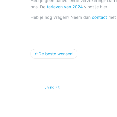
Heb je geen aanvullende verzekering? Dan b
ons. De
tarieven van 2024
vindt je hier.
Heb je nog vragen? Neem dan
contact
met 
Bericht
De beste wensen!
navigatie
© 2026
Living Fit
|