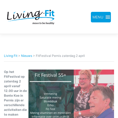
Meteen
naar
de
inhoud
MENU
Living Fit
>
Nieuws
>
FitFestival Pernis zaterdag 2 april
Op het
FitFestival op
zaterdag 2
april vanaf
12.00 uur in de
Bonte Koe in
Pernis zijn er
verschillende
activiteiten die
te maken