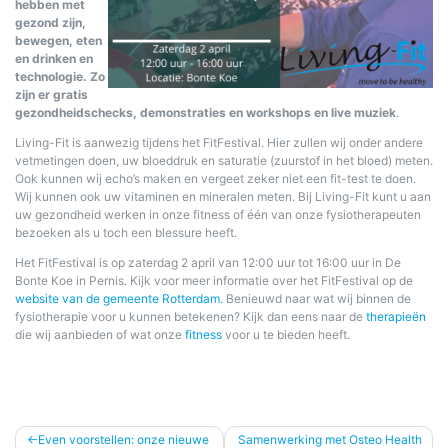
hebben met
gezond zijn,
bewegen, eten
en drinken en
technologie.
Zo
zijn er gratis
gezondheidschecks, demonstraties en workshops en live muziek
.
Living-Fit is aanwezig tijdens het FitFestival. Hier zullen wij onder andere
vetmetingen doen, uw bloeddruk en saturatie (zuurstof in het bloed) meten.
Ook kunnen wij echo’s maken en vergeet zeker niet een fit-test te doen.
Wij kunnen ook uw vitaminen en mineralen meten. Bij Living-Fit kunt u aan
uw gezondheid werken in onze fitness of één van onze fysiotherapeuten
bezoeken als u toch een blessure heeft.
Het FitFestival is op zaterdag 2 april van 12:00 uur tot 16:00 uur in De
Bonte Koe in Pernis. Kijk voor meer informatie over het FitFestival op de
website van de gemeente Rotterdam.
Benieuwd naar wat wij binnen de
fysiotherapie voor u kunnen betekenen? Kijk dan eens naar de
therapieën
die wij aanbieden of wat onze
fitness
voor u te bieden heeft.
Bericht
Even voorstellen: onze nieuwe
Samenwerking met Osteo Health