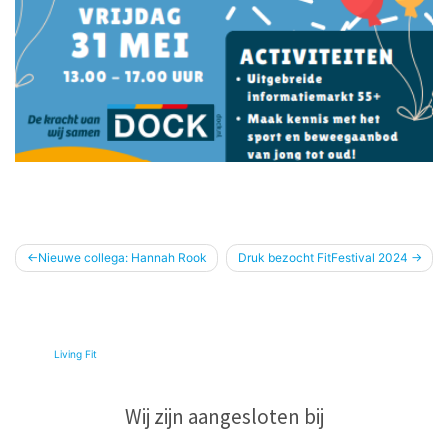
Bericht
Nieuwe collega: Hannah Rook
Druk bezocht FitFestival 2024
navigatie
© 2026
Living Fit
|
Wij zijn aangesloten bij