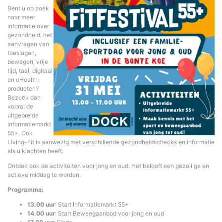
Bent u op zoek
naar meer
informatie over
gezondheid, het
aanvragen van
toeslagen,
bewegen, vrije
tijd, taal, digitaal
en eHealth-
producten?
Bezoek dan
vooral de
uitgebreide
informatiemarkt
55+. Ook
Living-Fit is aanwezig met verschillende gezondheidschecks en informatie
als u klachten heeft.
Ontdek ook de activiteiten voor jong en oud. Het belooft een gezellige en
actieve middag te worden.
Programma:
13.00 uur
: Start Informatiemarkt 55+
14.00 uur
: Start Beweegaanbod voor jong en oud