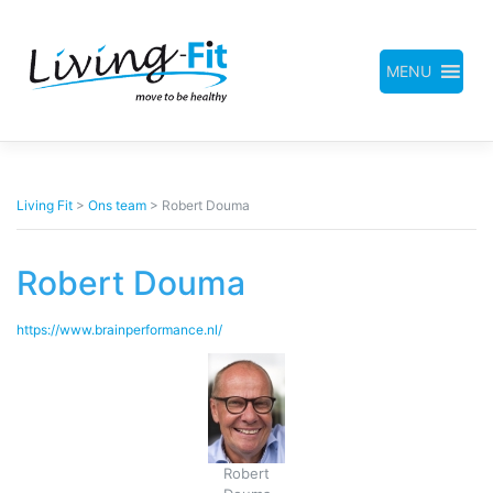
Meteen
naar
de
inhoud
MENU
Living Fit
>
Ons team
>
Robert Douma
Robert Douma
https://www.brainperformance.nl/
Robert