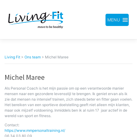
Meteen
naar
de
inhoud
MENU
Living Fit
>
Ons team
>
Michel Maree
Michel Maree
Als Personal Coach is het mijn passie om op een verantwoorde manier
mensen naar een gezondere levensstijl te brengen. Ik geniet ervan als ik
zie dat mensen na intensief trainen, zich steeds beter en fitter gaan voelen.
Het bereiken van een sportieve doelstelling geeft niet alleen mijn klanten,
maar ook mijzelf voldoening. Inmiddels ben ik al ruim 17 jaar actief in de
wereld van sport en fitness.
Contact:
https://www.mmpersonaltraining.nl/
06 34 03 80 09